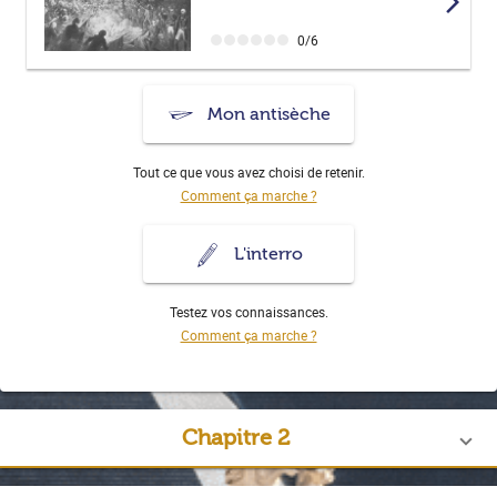
arrow_forward_ios
0/6
Mon antisèche
Tout ce que vous avez choisi de retenir.
Comment ça marche ?
L'interro
Testez vos connaissances.
Comment ça marche ?
Chapitre 2